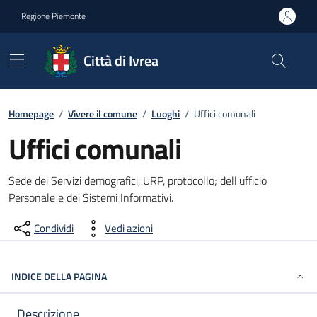
Go to contents
Go to footer
Regione Piemonte
Città di Ivrea
Homepage
/
Vivere il comune
/
Luoghi
/
Uffici comunali
Uffici comunali
Descrizione Breve
Sede dei Servizi demografici, URP, protocollo; dell'ufficio
Personale e dei Sistemi Informativi.
Condividi
Vedi azioni
INDICE DELLA PAGINA
Descrizione