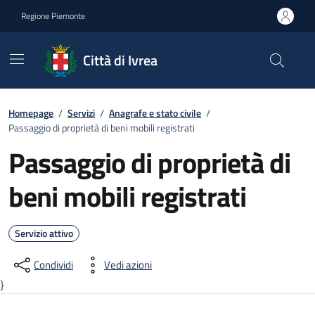
Go to contents
Go to footer
Regione Piemonte
Città di Ivrea
Homepage
/
Servizi
/
Anagrafe e stato civile
/
Passaggio di proprietà di beni mobili registrati
Passaggio di proprietà di
beni mobili registrati
Servizio attivo
Condividi
Vedi azioni
}