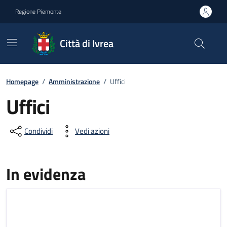
Go to contents
Go to footer
Regione Piemonte
Città di Ivrea
Homepage
/
Amministrazione
/
Uffici
Uffici
Condividi
Vedi azioni
In evidenza