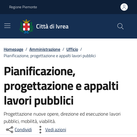
Go to contents
Go to footer
Regione Piemonte
Città di Ivrea
Homepage
/
Amministrazione
/
Ufficio
/
Pianificazione, progettazione e appalti lavori pubblici
Pianificazione,
progettazione e appalti
lavori pubblici
Progettazione nuove opere, direzione ed esecuzione lavori
pubblici, mobilità, viabilità.
Condividi
Vedi azioni