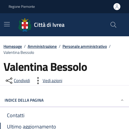
Go to contents
Go to footer
Regione Piemonte
Città di Ivrea
Homepage
/
Amministrazione
/
Personale amministrativo
/
Valentina Bessolo
Valentina Bessolo
Condividi
Vedi azioni
INDICE DELLA PAGINA
Contatti
Ultimo aggiornamento