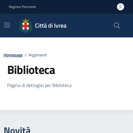
Go to contents
Go to footer
Regione Piemonte
Città di Ivrea
Homepage
/
Argomenti
Biblioteca
Dettagli su Biblioteca
Pagina di dettaglio per Biblioteca
Novità