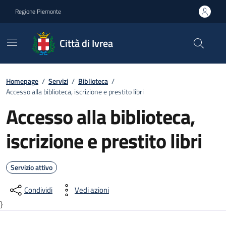
Go to contents
Go to footer
Regione Piemonte
Città di Ivrea
Homepage
/
Servizi
/
Biblioteca
/
Accesso alla biblioteca, iscrizione e prestito libri
Accesso alla biblioteca,
iscrizione e prestito libri
Servizio attivo
Condividi
Vedi azioni
}