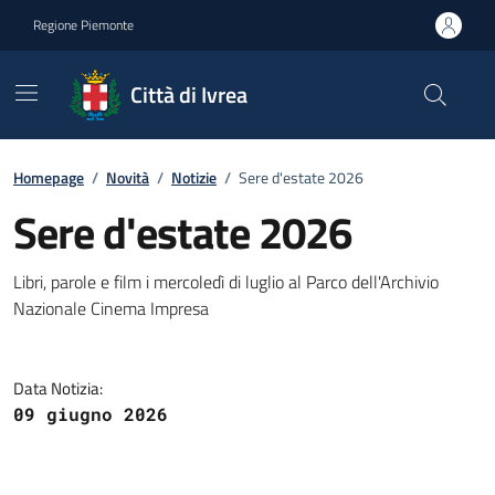
Go to contents
Go to footer
Regione Piemonte
Città di Ivrea
Homepage
/
Novità
/
Notizie
/
Sere d'estate 2026
Sere d'estate 2026
Libri, parole e film i mercoledì di luglio al Parco dell'Archivio
Nazionale Cinema Impresa
Data Notizia:
09 giugno 2026