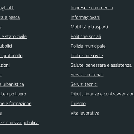
gli atti
Imprese e commercio
ra e pesca
Informagiovani
e
Mobilità e trasporti
e stato civile
Politiche sociali
ubblici
Polizia municipale
e protocollo
Protezione civile
zioni
Salute, benessere e assistenza
a
Servizi cimiteriali
 urbanistica
Servizi tecnici
e tempo libero
Tributi, finanze e contravvenzion
ne e formazione
Turismo
e
Vita lavorativa
 e sicurezza pubblica