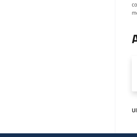
co
mo
A
U