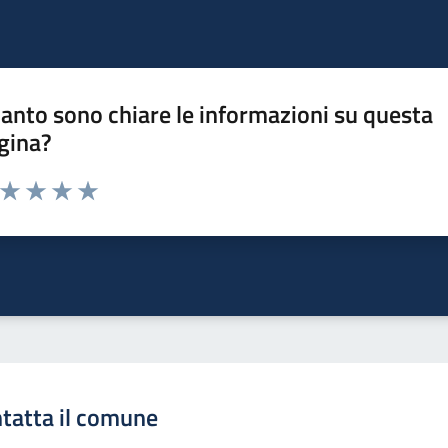
anto sono chiare le informazioni su questa
gina?
a da 1 a 5 stelle la pagina
ta 1 stelle su 5
Valuta 2 stelle su 5
Valuta 3 stelle su 5
Valuta 4 stelle su 5
Valuta 5 stelle su 5
tatta il comune