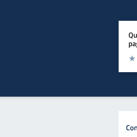
Qu
pa
Valut
Valu
Con