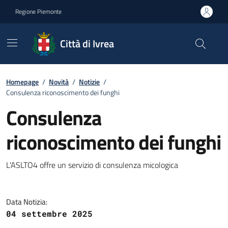
Go to contents
Go to footer
Regione Piemonte
Città di Ivrea
Homepage
/
Novità
/
Notizie
/
Consulenza riconoscimento dei funghi
Consulenza
riconoscimento dei funghi
L'ASLTO4 offre un servizio di consulenza micologica
Data Notizia:
04 settembre 2025