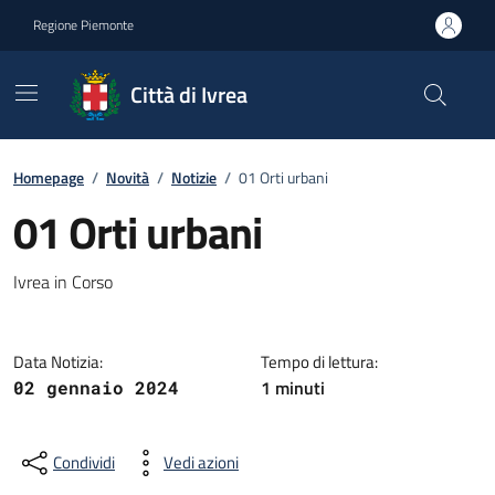
Go to contents
Go to footer
Regione Piemonte
Città di Ivrea
Homepage
/
Novità
/
Notizie
/
01 Orti urbani
01 Orti urbani
Ivrea in Corso
Data Notizia:
Tempo di lettura:
1 minuti
02 gennaio 2024
Condividi
Vedi azioni