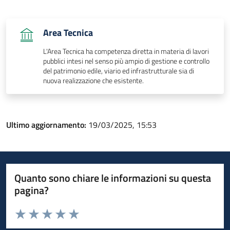
Area Tecnica
L'Area Tecnica ha competenza diretta in materia di lavori
pubblici intesi nel senso più ampio di gestione e controllo
del patrimonio edile, viario ed infrastrutturale sia di
nuova realizzazione che esistente.
Ultimo aggiornamento:
19/03/2025, 15:53
Quanto sono chiare le informazioni su questa
pagina?
Valuta da 1 a 5 stelle la pagina
Valuta 1 stelle su 5
Valuta 2 stelle su 5
Valuta 3 stelle su 5
Valuta 4 stelle su 5
Valuta 5 stelle su 5