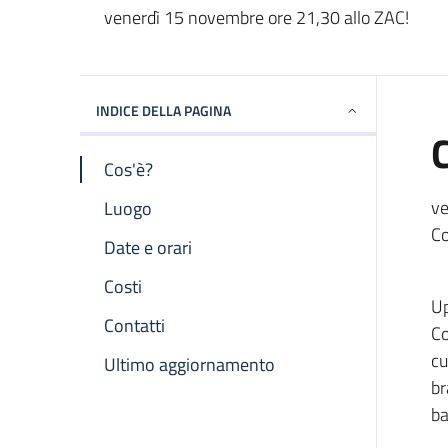
Descrizione Breve
venerdì 15 novembre ore 21,30 allo ZAC!
INDICE DELLA PAGINA
Cos'è?
ve
Luogo
Co
Date e orari
Costi
U
Contatti
Co
cu
Ultimo aggiornamento
br
ba