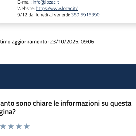
E-mail:
info@lozac.it
Website:
https://www.lozac.it/
9/12 dal lunedì al venerdì:
389 5915390
ltimo aggiornamento:
23/10/2025, 09:06
anto sono chiare le informazioni su questa
gina?
a da 1 a 5 stelle la pagina
ta 1 stelle su 5
Valuta 2 stelle su 5
Valuta 3 stelle su 5
Valuta 4 stelle su 5
Valuta 5 stelle su 5