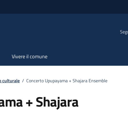
Segu
Vivere il comune
 culturale
/
Concerto Upupayama + Shajara Ensemble
ama + Shajara