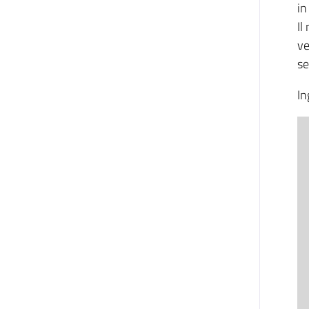
in
Il
ve
se
In