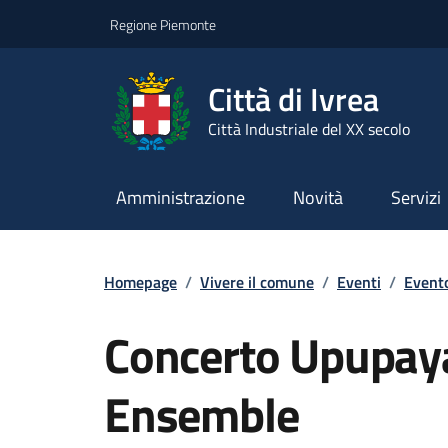
Go to contents
Go to footer
Regione Piemonte
Città di Ivrea
Città Industriale del XX secolo
Amministrazione
Novità
Servizi
Homepage
/
Vivere il comune
/
Eventi
/
Evento
Concerto Upupay
Ensemble