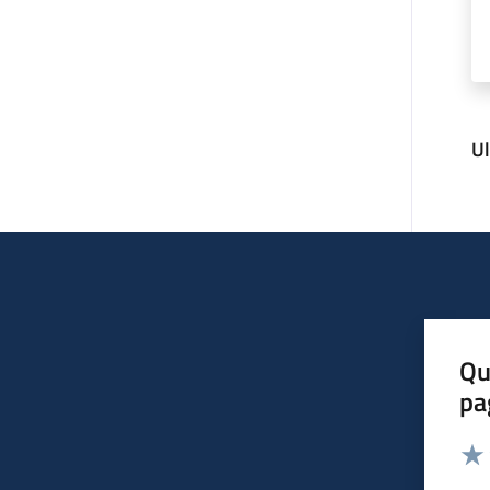
U
Qu
pa
Valut
Valu