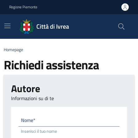
Go to contents
Go to footer
Regione Piemonte
Città di Ivrea
Homepage
Richiedi assistenza
Autore
Informazioni su di te
Nome*
Inserisci il tuo nome