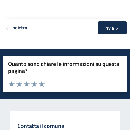
Indietro
Invia
Quanto sono chiare le informazioni su questa
pagina?
Valuta da 1 a 5 stelle la pagina
Valuta 1 stelle su 5
Valuta 2 stelle su 5
Valuta 3 stelle su 5
Valuta 4 stelle su 5
Valuta 5 stelle su 5
Contatta il comune