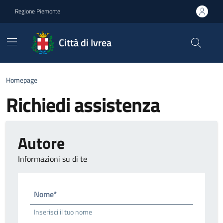
Go to contents
Go to footer
Regione Piemonte
Città di Ivrea
Homepage
Richiedi assistenza
Autore
Informazioni su di te
Nome*
Inserisci il tuo nome