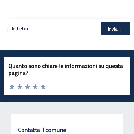
Indietro
Invia
Quanto sono chiare le informazioni su questa
pagina?
Valuta da 1 a 5 stelle la pagina
Valuta 1 stelle su 5
Valuta 2 stelle su 5
Valuta 3 stelle su 5
Valuta 4 stelle su 5
Valuta 5 stelle su 5
Contatta il comune