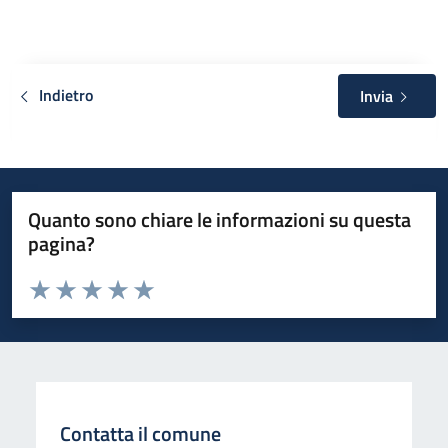
Indietro
Invia
Quanto sono chiare le informazioni su questa
pagina?
Valuta da 1 a 5 stelle la pagina
Valuta 1 stelle su 5
Valuta 2 stelle su 5
Valuta 3 stelle su 5
Valuta 4 stelle su 5
Valuta 5 stelle su 5
Contatta il comune