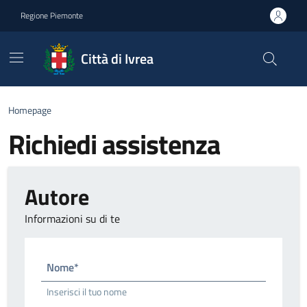
Go to contents
Go to footer
Regione Piemonte
Città di Ivrea
Homepage
Richiedi assistenza
Autore
Informazioni su di te
Nome*
Inserisci il tuo nome