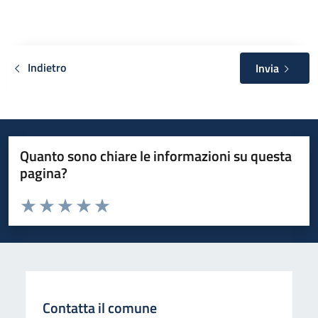
Indietro
Invia
Quanto sono chiare le informazioni su questa
pagina?
Valuta da 1 a 5 stelle la pagina
Valuta 1 stelle su 5
Valuta 2 stelle su 5
Valuta 3 stelle su 5
Valuta 4 stelle su 5
Valuta 5 stelle su 5
Contatta il comune