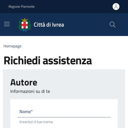
Go to contents
Go to footer
Regione Piemonte
Città di Ivrea
Homepage
Richiedi assistenza
Autore
Informazioni su di te
Nome*
Inserisci il tuo nome