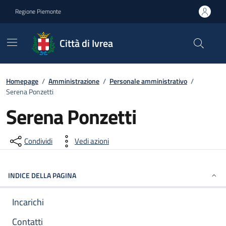
Go to contents
Go to footer
Regione Piemonte
Città di Ivrea
Homepage
/
Amministrazione
/
Personale amministrativo
/
Serena Ponzetti
Serena Ponzetti
Condividi
Vedi azioni
INDICE DELLA PAGINA
Incarichi
Contatti