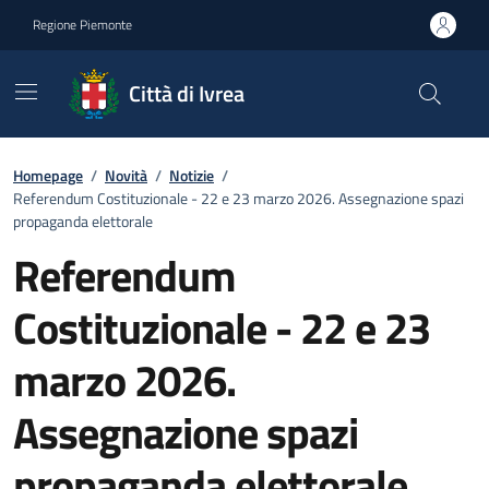
Go to contents
Go to footer
Regione Piemonte
Città di Ivrea
Homepage
/
Novità
/
Notizie
/
Referendum Costituzionale - 22 e 23 marzo 2026. Assegnazione spazi
propaganda elettorale
Referendum
Costituzionale - 22 e 23
marzo 2026.
Assegnazione spazi
propaganda elettorale