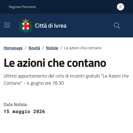
Go to contents
Go to footer
Regione Piemonte
Città di Ivrea
Homepage
/
Novità
/
Notizie
/
Le azioni che contano
Le azioni che contano
Ultimo appuntamento del ciclo di incontri gratuiti “Le Azioni che
Contano” - 4 giugno ore 18.30
Data Notizia:
15 maggio 2026