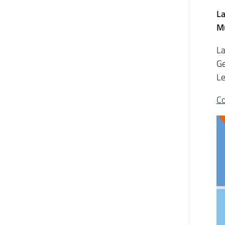
La
Mu
La
Ge
Le
Co