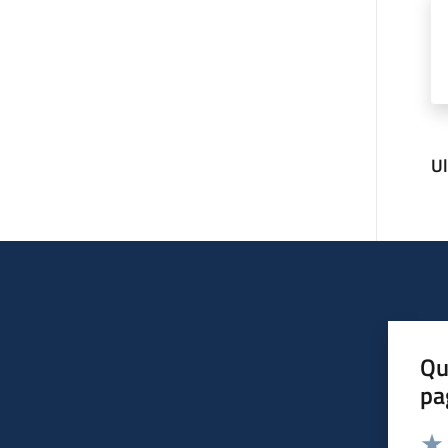
U
Qu
pa
Valut