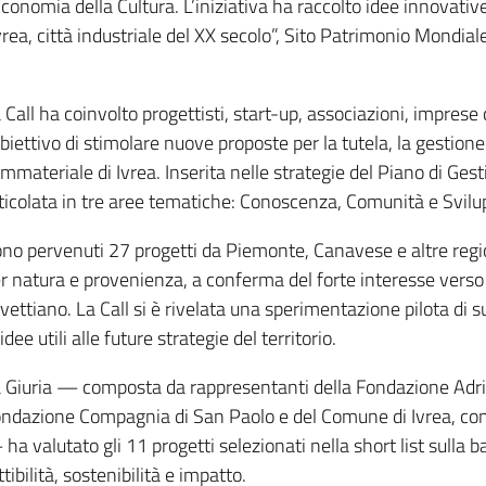
Economia della Cultura. L’iniziativa ha raccolto idee innovative
vrea, città industriale del XX secolo”, Sito Patrimonio Mondial
 Call ha coinvolto progettisti, start-up, associazioni, imprese c
obiettivo di stimolare nuove proposte per la tutela, la gestio
immateriale di Ivrea. Inserita nelle strategie del Piano di Gest
ticolata in tre aree tematiche: Conoscenza, Comunità e Svilu
no pervenuti 27 progetti da Piemonte, Canavese e altre region
r natura e provenienza, a conferma del forte interesse verso 
ivettiano. La Call si è rivelata una sperimentazione pilota di
 idee utili alle future strategie del territorio.
 Giuria — composta da rappresentanti della Fondazione Adria
ndazione Compagnia di San Paolo e del Comune di Ivrea, con
ha valutato gli 11 progetti selezionati nella short list sulla b
ttibilità, sostenibilità e impatto.