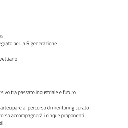
as
egrato per la Rigenerazione
vettiano
ivo tra passato industriale e futuro
 partecipare al percorso di mentoring curato
rcorso accompagnerà i cinque proponenti
li.