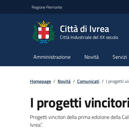
Go to contents
Go to footer
Regione Piemonte
Città di Ivrea
Città Industriale del XX secolo
Amministrazione
Novità
Servizi
Homepage
/
Novità
/
Comunicati
/
I progetti vi
I progetti vincitor
Progetti vincitori della prima edizione della Ca
Ivrea”.