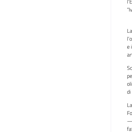
l’
“I
La
l’
e 
ar
So
pe
ol
di
La
Fo
— 
fa