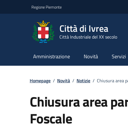
Go to contents
Go to footer
Regione Piemonte
Città di Ivrea
Città Industriale del XX secolo
Amministrazione
Novità
Servizi
Homepage
/
Novità
/
Notizie
/
Chiusura area p
Chiusura area pa
Foscale