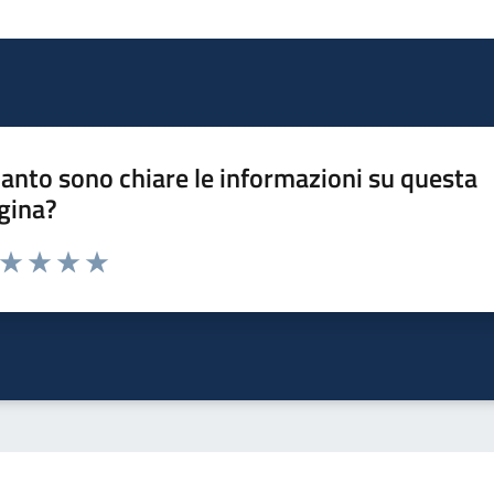
anto sono chiare le informazioni su questa
gina?
a da 1 a 5 stelle la pagina
ta 1 stelle su 5
Valuta 2 stelle su 5
Valuta 3 stelle su 5
Valuta 4 stelle su 5
Valuta 5 stelle su 5