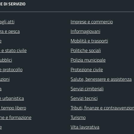
E DI SERVIZIO
gli atti
Imprese e commercio
ra e pesca
Informagiovani
e
Mobilità e trasporti
e stato civile
Politiche sociali
ubblici
Polizia municipale
e protocollo
Protezione civile
zioni
Salute, benessere e assistenza
a
Servizi cimiteriali
 urbanistica
Servizi tecnici
e tempo libero
Tributi, finanze e contravvenzion
ne e formazione
Turismo
e
Vita lavorativa