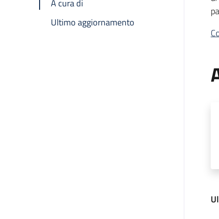
A cura di
pa
Ultimo aggiornamento
Co
A
U