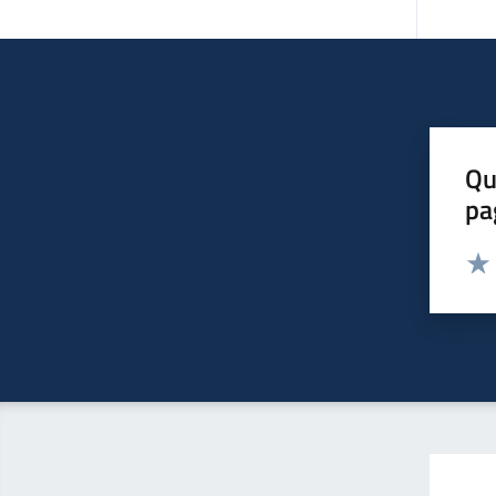
Qu
pa
Valut
Valu