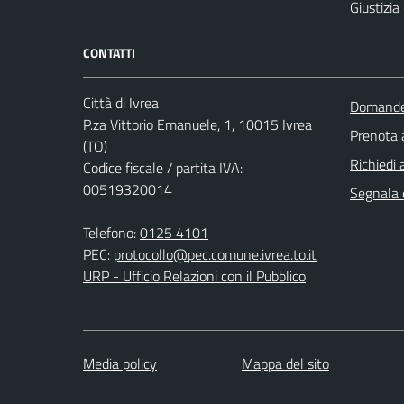
Giustizia
CONTATTI
Città di Ivrea
Domande 
P.za Vittorio Emanuele, 1, 10015 Ivrea
Prenota
(TO)
Richiedi 
Codice fiscale / partita IVA:
00519320014
Segnala d
Telefono:
0125 4101
PEC:
protocollo@pec.comune.ivrea.to.it
URP - Ufficio Relazioni con il Pubblico
Media policy
Mappa del sito