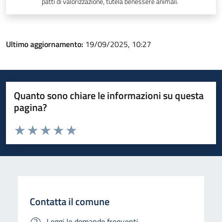
patti di valorizzazione, tutela benessere animali.
Ultimo aggiornamento:
19/09/2025, 10:27
Quanto sono chiare le informazioni su questa
pagina?
Valuta da 1 a 5 stelle la pagina
Valuta 1 stelle su 5
Valuta 2 stelle su 5
Valuta 3 stelle su 5
Valuta 4 stelle su 5
Valuta 5 stelle su 5
Contatta il comune
Leggi le domande frequenti