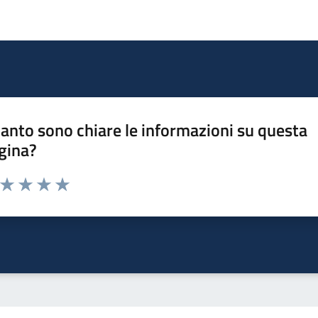
anto sono chiare le informazioni su questa
gina?
a da 1 a 5 stelle la pagina
ta 1 stelle su 5
Valuta 2 stelle su 5
Valuta 3 stelle su 5
Valuta 4 stelle su 5
Valuta 5 stelle su 5