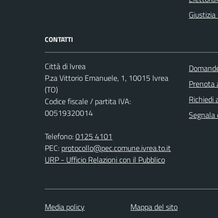
Giustizia
CONTATTI
Città di Ivrea
Domande 
P.za Vittorio Emanuele, 1, 10015 Ivrea
Prenota
(TO)
Richiedi 
Codice fiscale / partita IVA:
00519320014
Segnala d
Telefono:
0125 4101
PEC:
protocollo@pec.comune.ivrea.to.it
URP - Ufficio Relazioni con il Pubblico
Media policy
Mappa del sito