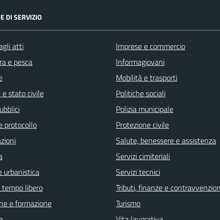
E DI SERVIZIO
gli atti
Imprese e commercio
ra e pesca
Informagiovani
e
Mobilità e trasporti
e stato civile
Politiche sociali
ubblici
Polizia municipale
e protocollo
Protezione civile
zioni
Salute, benessere e assistenza
a
Servizi cimiteriali
 urbanistica
Servizi tecnici
e tempo libero
Tributi, finanze e contravvenzion
ne e formazione
Turismo
e
Vita lavorativa