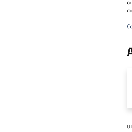
or
di
Co
A
U