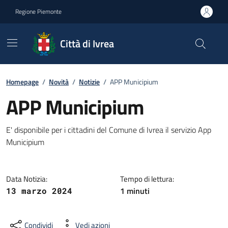
Go to contents
Go to footer
Regione Piemonte
Città di Ivrea
Homepage
/
Novità
/
Notizie
/
APP Municipium
APP Municipium
E' disponibile per i cittadini del Comune di Ivrea il servizio App
Municipium
Data Notizia:
Tempo di lettura:
1 minuti
13 marzo 2024
Condividi
Vedi azioni