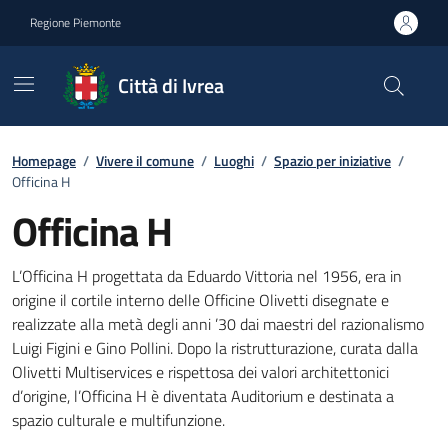
Go to contents
Go to footer
Regione Piemonte
Città di Ivrea
Homepage
/
Vivere il comune
/
Luoghi
/
Spazio per iniziative
/
Officina H
Officina H
Descrizione Breve
L’Officina H progettata da Eduardo Vittoria nel 1956, era in
origine il cortile interno delle Officine Olivetti disegnate e
realizzate alla metà degli anni ’30 dai maestri del razionalismo
Luigi Figini e Gino Pollini. Dopo la ristrutturazione, curata dalla
Olivetti Multiservices e rispettosa dei valori architettonici
d’origine, l’Officina H è diventata Auditorium e destinata a
spazio culturale e multifunzione.