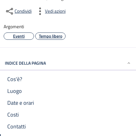
Descrizione Breve
Condividi
Vedi azioni
Argomenti
Eventi
Tempo libero
INDICE DELLA PAGINA
Cos'è?
Luogo
Date e orari
Costi
Contatti