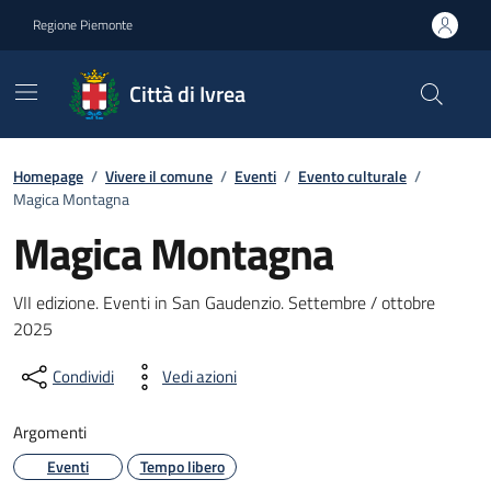
Go to contents
Go to footer
Regione Piemonte
Città di Ivrea
Homepage
/
Vivere il comune
/
Eventi
/
Evento culturale
/
Magica Montagna
Magica Montagna
Descrizione Breve
VII edizione. Eventi in San Gaudenzio. Settembre / ottobre
2025
Condividi
Vedi azioni
Argomenti
Eventi
Tempo libero