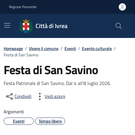
Go to contents
Go to footer
Regione Piemonte
Città di Ivrea
Homepage
/
Vivere il comune
/
Eventi
/
Evento culturale
/
Festa di San Savino
Festa di San Savino
Descrizione Breve
Festa Patronale di San Savino. Dal 4 all'8 luglio 2026.
Condividi
Vedi azioni
Argomenti
Eventi
Tempo libero