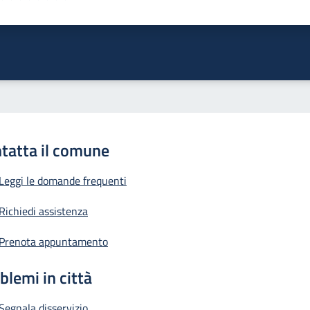
ta 1 stelle su 5
Valuta 2 stelle su 5
Valuta 3 stelle su 5
Valuta 4 stelle su 5
Valuta 5 stelle su 5
tatta il comune
Leggi le domande frequenti
Richiedi assistenza
Prenota appuntamento
blemi in città
Segnala disservizio