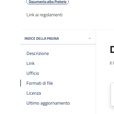
Documento albo Pretorio
Descrizione Breve
Link ai regolamenti
INDICE DELLA PAGINA
Descrizione
Il
Link
Ufficio
Formati di file
Licenza
Ultimo aggiornamento