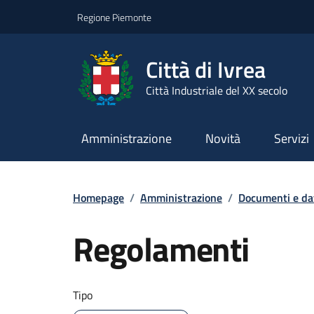
Go to contents
Go to footer
Regione Piemonte
Città di Ivrea
Città Industriale del XX secolo
Amministrazione
Novità
Servizi
Homepage
/
Amministrazione
/
Documenti e da
Regolamenti
Tipo