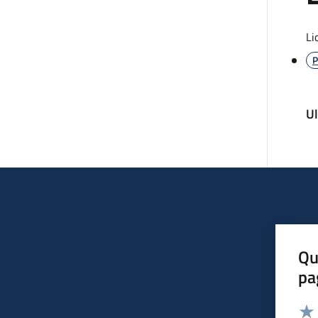
Li
P
U
Qu
pa
Valut