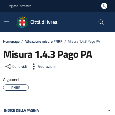
Go to contents
Go to footer
Regione Piemonte
Città di Ivrea
Homepage
/
Attuazione misure PNRR
/
Misura 1.4.3 Pago PA
Misura 1.4.3 Pago PA
Condividi
Vedi azioni
Argomenti
PNRR
INDICE DELLA PAGINA