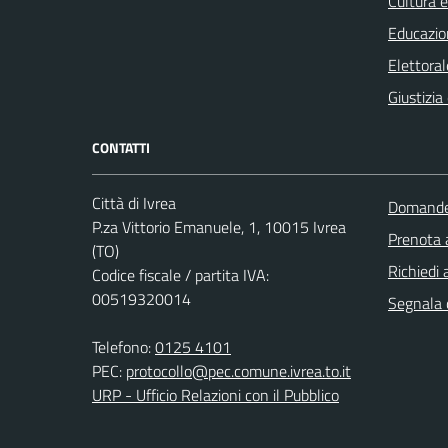
Cultura 
Educazio
Elettoral
Giustizia
CONTATTI
Città di Ivrea
Domande 
P.za Vittorio Emanuele, 1, 10015 Ivrea
Prenota
(TO)
Richiedi 
Codice fiscale / partita IVA:
00519320014
Segnala d
Telefono:
0125 4101
PEC:
protocollo@pec.comune.ivrea.to.it
URP - Ufficio Relazioni con il Pubblico