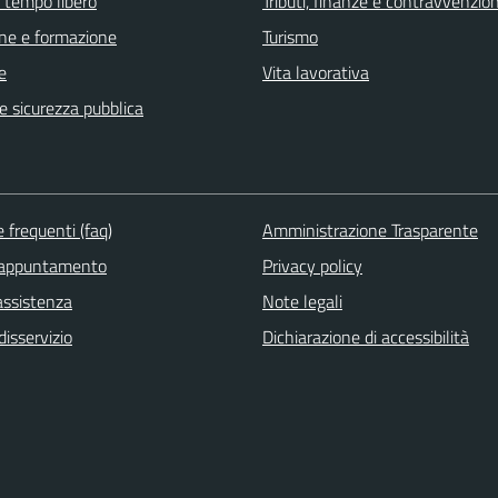
e tempo libero
Tributi, finanze e contravvenzion
ne e formazione
Turismo
e
Vita lavorativa
 e sicurezza pubblica
frequenti (faq)
Amministrazione Trasparente
 appuntamento
Privacy policy
assistenza
Note legali
isservizio
Dichiarazione di accessibilità