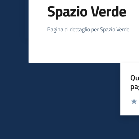
Spazio Verde
Dettagli su Spazi
Pagina di dettaglio per Spazio Verde
Qu
pa
Valut
Valu