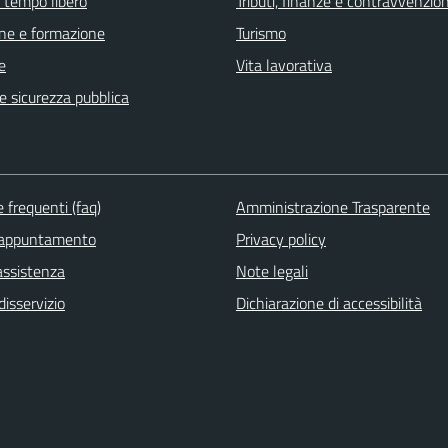
e tempo libero
Tributi, finanze e contravvenzion
ne e formazione
Turismo
e
Vita lavorativa
 e sicurezza pubblica
frequenti (faq)
Amministrazione Trasparente
 appuntamento
Privacy policy
assistenza
Note legali
isservizio
Dichiarazione di accessibilità