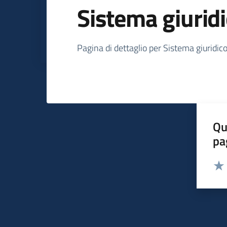
Sistema giurid
Dettagli su Siste
Pagina di dettaglio per Sistema giuridic
Qu
pa
Valut
Valu