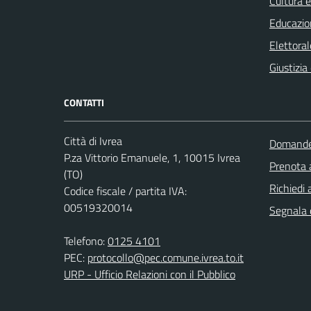
Cultura 
Educazio
Elettoral
Giustizia
CONTATTI
Città di Ivrea
Domande 
P.za Vittorio Emanuele, 1, 10015 Ivrea
Prenota
(TO)
Richiedi 
Codice fiscale / partita IVA:
00519320014
Segnala d
Telefono:
0125 4101
PEC:
protocollo@pec.comune.ivrea.to.it
URP - Ufficio Relazioni con il Pubblico