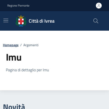
Go to contents
Go to footer
Regione Piemonte
Città di Ivrea
Homepage
/
Argomenti
Imu
Dettagli su Imu
Pagina di dettaglio per Imu
Novità